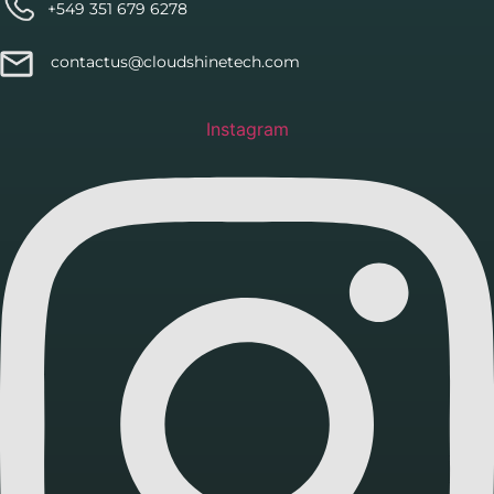
+549 351 679 6278
contactus@cloudshinetech.com
Instagram